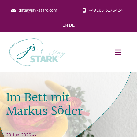
Zum
+49163 5176434
date@jay-stark.com
Inhalt
springen
EN
DE
Toggle
Naviga
Home
Im Bett mit
Leidenschaften
Markus Söder
Über Jay
Honorar
20. Juni 2026
▪ ▪