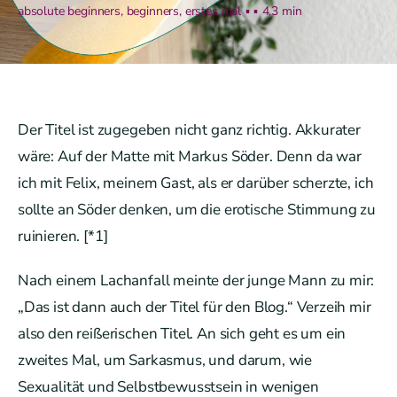
absolute beginners
,
beginners
,
erstes mal
▪ ▪
4,3 min
Reiseplanung
Galerie
Blog
Der Titel ist zugegeben nicht ganz richtig. Akkurater
wäre: Auf der Matte mit Markus Söder. Denn da war
ich mit Felix, meinem Gast, als er darüber scherzte, ich
sollte an Söder denken, um die erotische Stimmung zu
ruinieren. [*1]
Nach einem Lachanfall meinte der junge Mann zu mir:
„Das ist dann auch der Titel für den Blog.“ Verzeih mir
also den reißerischen Titel. An sich geht es um ein
zweites Mal, um Sarkasmus, und darum, wie
Sexualität und Selbstbewusstsein in wenigen